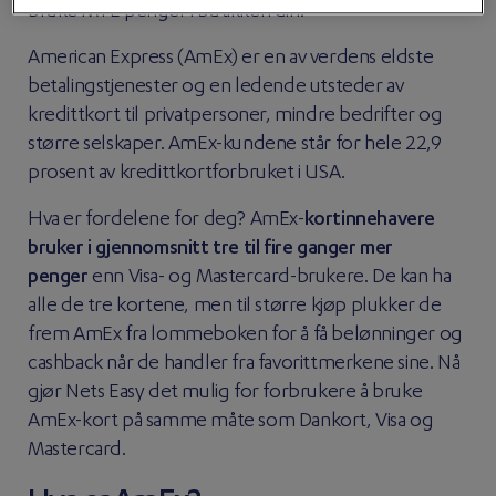
bruke MYE penger i butikken din.
American Express (AmEx) er en av verdens eldste
betalingstjenester og en ledende utsteder av
kredittkort til privatpersoner, mindre bedrifter og
større selskaper. AmEx-kundene står for hele 22,9
prosent av kredittkortforbruket i USA.
Hva er fordelene for deg? AmEx-
kortinnehavere
bruker i gjennomsnitt tre til fire ganger mer
penger
enn Visa- og Mastercard-brukere. De kan ha
alle de tre kortene, men til større kjøp plukker de
frem AmEx fra lommeboken for å få belønninger og
cashback når de handler fra favorittmerkene sine. Nå
gjør Nets Easy det mulig for forbrukere å bruke
AmEx-kort på samme måte som Dankort, Visa og
Mastercard.