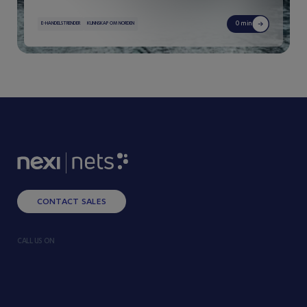
0 min
E-HANDELSTRENDER
KUNNSKAP OM NORDEN
CONTACT SALES
CALL US ON