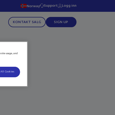
Support
Logg inn
Norway
KONTAKT SALG
SIGN UP
e site usage, and
 All Cookies