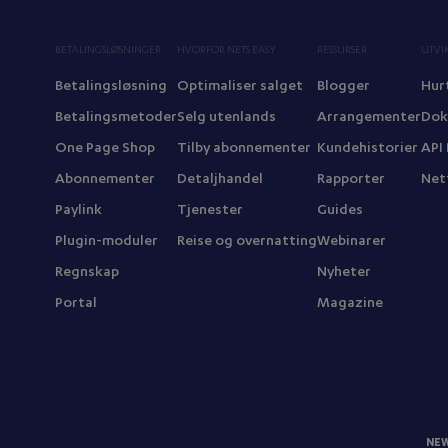
BETALINGSLØSNINGER
HVORFOR NETS EASY
RESSURSER
UTVI
Betalingsløsning
Optimaliser salget
Blogger
Hur
Betalingsmetoder
Selg utenlands
Arrangementer
Dok
One Page Shop
Tilby abonnementer
Kundehistorier
API
Abonnementer
Detaljhandel
Rapporter
Net
Paylink
Tjenester
Guides
Plugin-moduler
Reise og overnatting
Webinarer
Regnskap
Nyheter
Portal
Magazine
NE