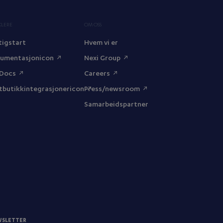
KLERE
OM OSS
tigstart
Hvem vi er
umentasjonicon
Nexi Group
 Docs
Careers
tbutikkintegrasjonericon
Press/newsroom
Samarbeidspartner
WSLETTER