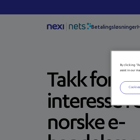
Betalingsløsninger
H
By clicking “A
assist in our m
Takk for di
Cookies
interesse i
norske e-