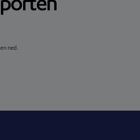
pporten
den ned.