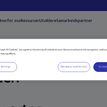
vorfor oss
Ressurser
Utviklere
Samarbeidspartner
ccept All Cookies”, you agree to the storing of cookies on your device to enhance site navigation, analyz
arketing efforts.
n
 Settings
Necessary cookies only
Accept
 den