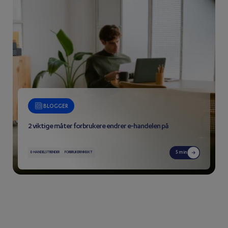
BLOGGER
2 viktige måter forbrukere endrer e-handelen på
5 min
E-HANDELSTRENDER
FORBRUKERINNSIKT