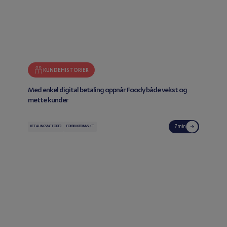
KUNDEHISTORIER
Med enkel digital betaling oppnår Foody både vekst og
mette kunder
7 min
BETALINGSMETODER
FORBRUKERINNSIKT