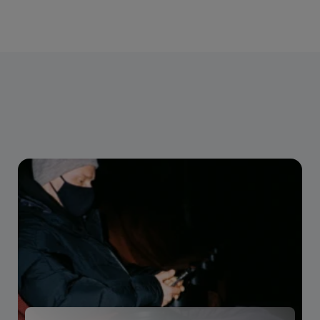
publicerar blogginlägg och
framgångsberättelser relaterade till e-handel
för inspiration, motivation och lärande. Skicka
mig gärna kommentarer, frågor eller ämnen
du vill läsa mer om, eller om du vill vara
gästföreläsare på något av våra
webbseminarier:
Insikter
sepideh.majidzadeh@nexigroup.com
.