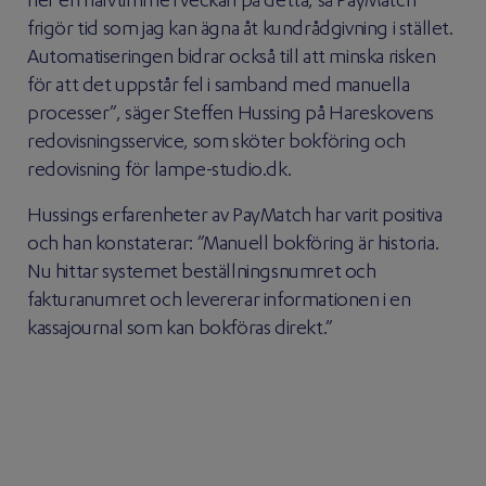
ner en halvtimme i veckan på detta, så PayMatch
frigör tid som jag kan ägna åt kundrådgivning i stället.
Automatiseringen bidrar också till att minska risken
för att det uppstår fel i samband med manuella
processer”, säger Steffen Hussing på Hareskovens
redovisningsservice, som sköter bokföring och
redovisning för lampe-studio.dk.
Hussings erfarenheter av PayMatch har varit positiva
och han konstaterar: ”Manuell bokföring är historia.
Nu hittar systemet beställningsnumret och
fakturanumret och levererar informationen i en
kassajournal som kan bokföras direkt.”