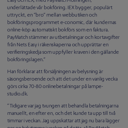
Easy och IEX, med PayMatch-lösningen,
underlättade vår bokföring. IEX bygger, populärt
uttryckt, en ”bro” mellan webbutiken och
bokföringsprogrammet e-conomic, där kundernas
online-köp automatiskt bokförs som en faktura.
PayMatch stämmer av utbetalningar och kortavgifter
från Nets Easy i räkenskaperna och upprättar en
verifieringskedja som uppfyller kraven i den gällande
bokföringslagen.”
Han förklarar att försäljningen av belysning är
säsongsberoende och att det under en vanlig vecka
görs cirka 70-80 onlinebetalningar på lampe-
studio.dk.
”Tidigare var jag tvungen att behandla betalningarna
manuellt, en efter en, och det kunde ta upp till två
timmar i veckan. Jag uppskattar att jag nu bara lägger