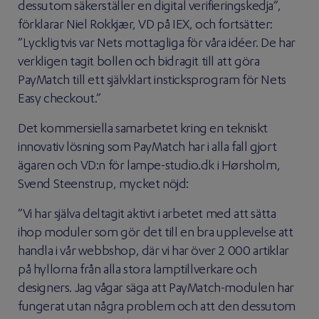
dessutom säkerställer en digital verifieringskedja”,
förklarar Niel Rokkjær, VD på IEX, och fortsätter:
”Lyckligtvis var Nets mottagliga för våra idéer. De har
verkligen tagit bollen och bidragit till att göra
PayMatch till ett självklart insticksprogram för Nets
Easy checkout.”
Det kommersiella samarbetet kring en tekniskt
innovativ lösning som PayMatch har i alla fall gjort
ägaren och VD:n för lampe-studio.dk i Hørsholm,
Svend Steenstrup, mycket nöjd:
”Vi har själva deltagit aktivt i arbetet med att sätta
ihop moduler som gör det till en bra upplevelse att
handla i vår webbshop, där vi har över 2 000 artiklar
på hyllorna från alla stora lamptillverkare och
designers. Jag vågar säga att PayMatch-modulen har
fungerat utan några problem och att den dessutom