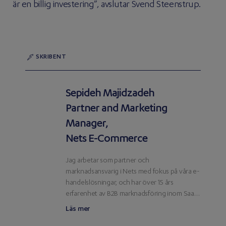
är en billig investering”, avslutar Svend Steenstrup.
SKRIBENT
Sepideh Majidzadeh
Partner and Marketing
Manager,
Nets E-Commerce
Jag arbetar som partner och
marknadsansvarig i Nets med fokus på våra e-
handelslösningar, och har över 15 års
erfarenhet av B2B marknadsföring inom SaaS.
Det är viktigt för mig att våra kunder och
Läs mer
följare lyckas med onlineshopping och därför