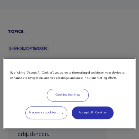
TOPICS:
E-HANDELSOPTIMERING
By clicking “Accept All Cookies”, you agree to the storing of cookies on your device to
enhance site navigation, analyze site usage, and assist in our marketing efforts.
Stärk din
onlinebetalningsupplevelse
Cookies Settings
Kontakta vårt dedikerade säljteam
Necessary cookies only
Accept All Cookies
för att höra mer om våra
skräddarsydda lösningar och
erbjudanden.