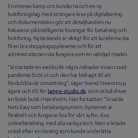
En intensiv kamp om kunderna och en ny
bokföringslag med strängare krav på digitalisering
och dokumentation gör att detaljhandeln nu
fokuserar på intelligenta lösningar för betalning och
bokföring. Nytänkande är viktigt för att kunderna ska
få en bra shoppingupplevelse och för att
administrationen ska fungera som en väloljad maskin.
”Vi startade en webbutik några månader innan covid-
pandemin bröt ut och den har bidragit till att
fördubbla vår omsättning”, säger Svend Steenstrup,
ägare och VD för
lampe-studio.dk
, som också driver
en fysisk butik i Hørsholm. Han fortsätter: ”Vi valde
Nets Easy som betalningssystem. Systemet är
flexibelt och fungerar bra för vårt syfte, d.v.s.
onlinebetalning med alla vanliga kort. Men vi letade
också efter en lösning som kunde underlätta