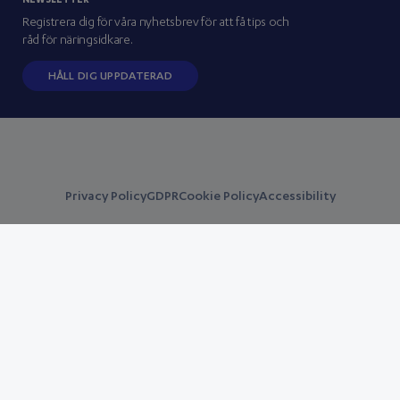
NEWSLETTER
Press/newsroom
Registrera dig för våra nyhetsbrev för att få tips och
Partners
råd för näringsidkare.
HÅLL DIG UPPDATERAD
Privacy Policy
GDPR
Cookie Policy
Accessibility