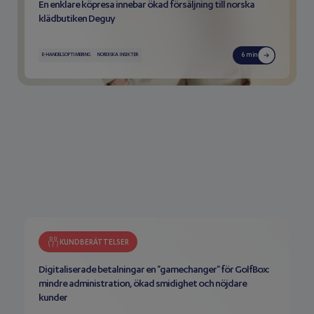
En enklare köpresa innebar ökad försäljning till norska
klädbutiken Deguy
6 min
E-HANDELSOPTIMERING
NORDISKA INSIKTER
KUNDBERÄTTELSER
Digitaliserade betalningar en "gamechanger" för GolfBox:
mindre administration, ökad smidighet och nöjdare
kunder