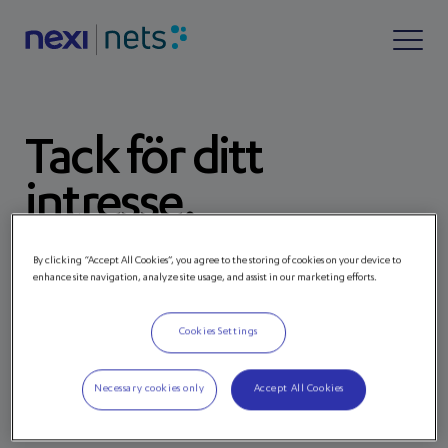
Tack för ditt
intresse.
Tryck på knappen nedan för att ladda ner den.
By clicking “Accept All Cookies”, you agree to the storing of cookies on your device to
enhance site navigation, analyze site usage, and assist in our marketing efforts.
LADDA NER HALVÅRSSUMMERINGEN
Cookies Settings
Necessary cookies only
Accept All Cookies