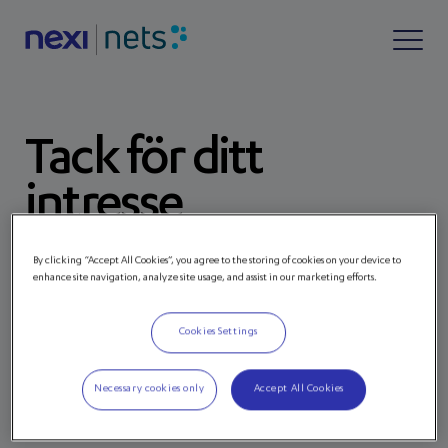
Tack för ditt
intresse
Tryck på knappen nedan för att ladda ner den.
By clicking “Accept All Cookies”, you agree to the storing of cookies on your device to
enhance site navigation, analyze site usage, and assist in our marketing efforts.
LADDA NER HALVÅRSSUMMERINGEN
Cookies Settings
Necessary cookies only
Accept All Cookies