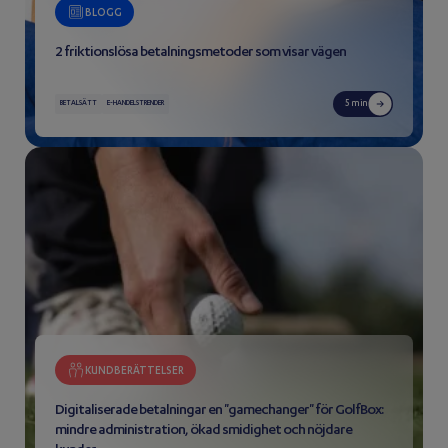
BLOGG
2 friktionslösa betalningsmetoder som visar vägen
5 min
BETALSÄTT
E-HANDELSTRENDER
KUNDBERÄTTELSER
Digitaliserade betalningar en "gamechanger" för GolfBox:
mindre administration, ökad smidighet och nöjdare