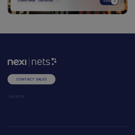
...
0 min
E-HANDELSTRENDER
KUNDOMDÖMEN
CONTACT SALES
CALL US ON