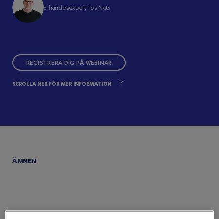
E-handelsexpert hos Nets
REGISTRERA DIG PÅ WEBINAR
SCROLLA NER FÖR MER INFORMATION
ÄMNEN