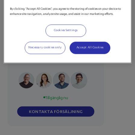
By clicking “Accept All Cookies”, you agree to the storing of cookies on your device to
Förbättra din
enhance site navigation, analyze site usage, and assist in our marketing efforts.
onlinebetalningsupplevelse.
Cookies Settings
Koppla ihop med vår dedikerade
försäljningschef för skräddarsydda
Necessary cookies only
Accept All Cookies
lösningar och smidiga
transaktioner.
Tillgänglig nu
KONTAKTA FÖRSÄLJNING