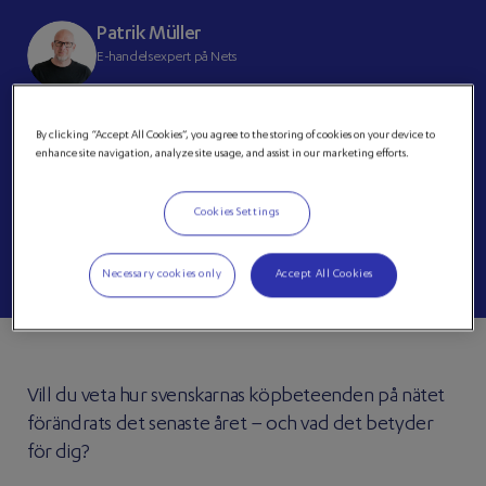
Patrik Müller
E-handelsexpert på Nets
By clicking “Accept All Cookies”, you agree to the storing of cookies on your device to
enhance site navigation, analyze site usage, and assist in our marketing efforts.
REGISTRERA DIG PÅ WEBINAR
Cookies Settings
SCROLLA NER FÖR MER INFORMATION
Necessary cookies only
Accept All Cookies
Vill du veta hur svenskarnas köpbeteenden på nätet
förändrats det senaste året – och vad det betyder
för dig?