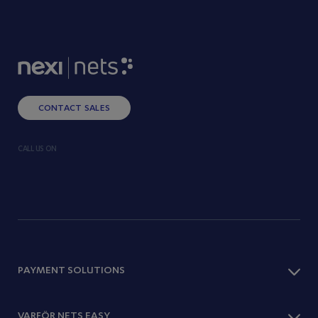
CONTACT SALES
CALL US ON
PAYMENT SOLUTIONS
Checkout
VARFÖR NETS EASY