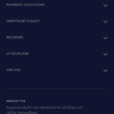
PAYMENT SOLUTIONS
Checkout
VARFÖR NETS EASY
Betalningsmetoder
One Page Shop
Optimera försäljningen
RESURSER
Abonnemang
Expandera utomlands
Paylink
Erbjud abonnemang
Webbutiksplattformar
Bloggar
UTVECKLARE
Detaljhandel
Redovisning
Events
Tjänster
Dashboard
Kundberättelser
Resor & turism
Snabbstart
OM OSS
Rapporter
Docs
Guider
API Docs
Webbinarier
Det här är vi
Webbutiksintegrationer
Nyheter
Nexi Group
Magazine
Careers
NEWSLETTER
Press/newsroom
Registrera dig för våra nyhetsbrev för att få tips och
Partners
råd för näringsidkare.