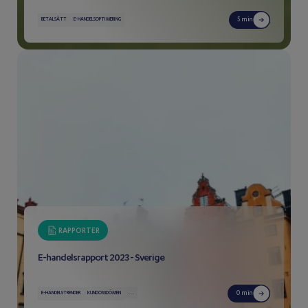
5 min
BETALSÄTT
E-HANDELSOPTIMERING
RAPPORTER
E-handelsrapport 2023 - Sverige
...
0 min
E-HANDELSTRENDER
KUNDOMDÖMEN