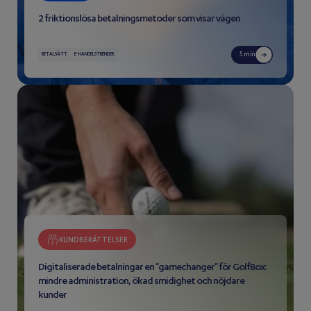
2 friktionslösa betalningsmetoder som visar vägen
5 min
BETALSÄTT
E-HANDELSTRENDER
KUNDBERÄTTELSER
Digitaliserade betalningar en "gamechanger" för GolfBox:
mindre administration, ökad smidighet och nöjdare
kunder