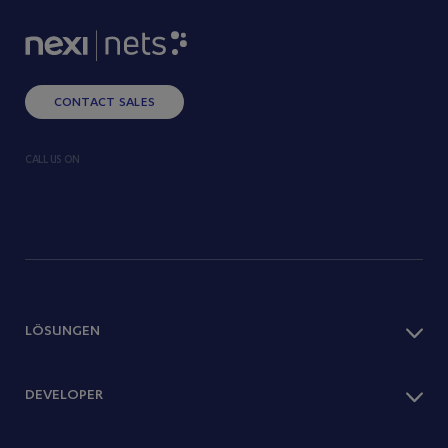
CONTACT SALES
CALL US ON
LÖSUNGEN
Checkout
DEVELOPER
Zahlarten
One Page Shop