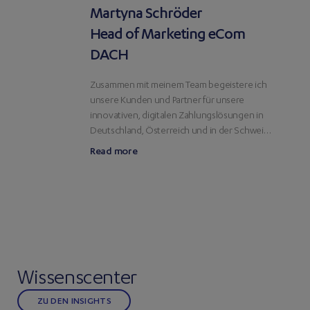
Martyna Schröder
Head of Marketing eCom
DACH
Zusammen mit meinem Team begeistere ich
unsere Kunden und Partner für unsere
innovativen, digitalen Zahlungslösungen in
Deutschland, Österreich und in der Schweiz.
Mein Motto: Langweiliges B2B und Tech
Read more
Marketing war gestern.
Wissenscenter
ZU DEN INSIGHTS