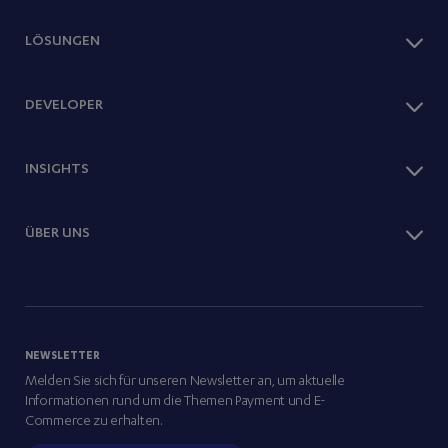
LÖSUNGEN
Checkout
DEVELOPER
Zahlarten
One Page Shop
Documentation
INSIGHTS
Buy Now Pay Later
API Docs
Paylink
Webshop Integrations
Webshopsysteme
Wissenscenter
ÜBER UNS
Quickstart
Dashboard
Anleitungen
Berichte
Über Uns
Blogbeiträge
Partner
Events
News
NEWSLETTER
Webinare
Melden Sie sich für unseren Newsletter an, um aktuelle
Kundengeschichten
Informationen rund um die Themen Payment und E-
Magazine
Commerce zu erhalten.