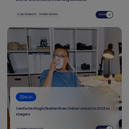
und für eine einfachere Wartung des Autos
8 min
AI AND TECHNOLOGY
PAYMENT METHODS
BLOG
5 einfache Möglichkeiten Ihren Online-Umsatz in 2023 zu
steigern