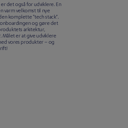
er det også for udviklere. En
en varm velkomst til nye
n komplette "tech stack".
ne onboardingen og gøre det
produktets arkitektur,
Målet er at give udviklere
 med vores produkter – og
ift!