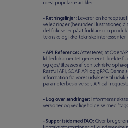
mest populære artikler.
- Retningslinjer:
Leverer en konceptuel t
vejledninger (herunder illustrationer, 
del fokuserer på at forklare om produk
tekniske og ikke-tekniske interessenter.
- API Reference
:
Attesterer, at OpenA
kildedokumentet genereret direkte fra
og ejes/tilpasses af den tekniske ophav
Restful API, SOAP API og gRPC. Denne s
information fra vores udviklere til udvi
parameterbeskrivelser, API call request
- Log over ændringer:
Informerer ekst
versioner og vedligeholdelse med "tags
- Supportside med FAQ:
Giver brugeren 
kontaktinformationer på kundeservice 