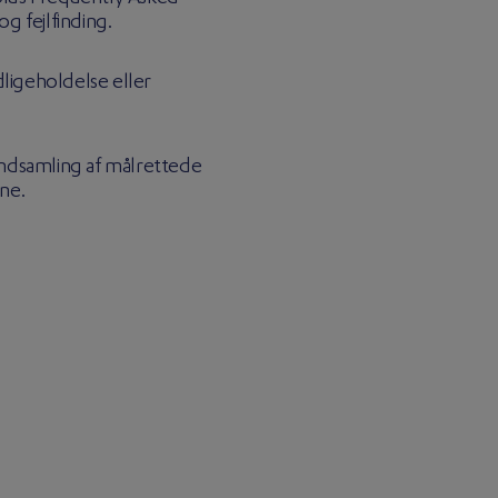
g fejlfinding.
dligeholdelse eller
indsamling af målrettede
ne.