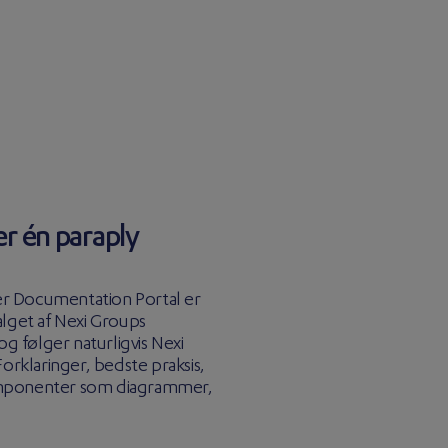
er én paraply
r Documentation Portal er
alget af Nexi Groups
og følger naturligvis Nexi
orklaringer, bedste praksis,
 komponenter som diagrammer,