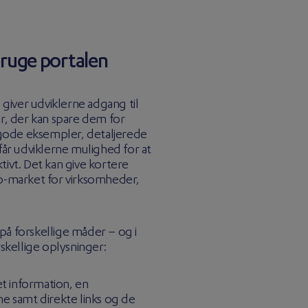
bruge portalen
iver udviklerne adgang til
, der kan spare dem for
d gode eksempler, detaljerede
får udviklerne mulighed for at
tivt. Det kan give kortere
to-market for virksomheder,
på forskellige måder – og i
rskellige oplysninger:
 information, en
ne samt direkte links og de