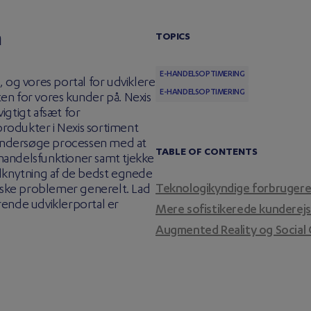
n
TOPICS
E-HANDELSOPTIMERING
 og vores portal for udviklere
E-HANDELSOPTIMERING
ten for vores kunder på. Nexis
igtigt afsæt for
produkter i Nexis sortiment
 undersøge processen med at
TABLE OF CONTENTS
-handelsfunktioner samt tjekke
ilknytning af de bedst egnede
Teknologikyndige forbrugere
niske problemer generelt. Lad
ende udviklerportal er
Mere sofistikerede kunderejs
Augmented Reality og Socia