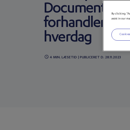
Documentation
By clicking “A
forhandlernes
assist in our m
hverdag
Cookies
4 MIN. LÆSETID | PUBLICERET D. 28.11.2023