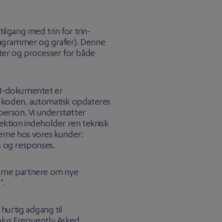
ilgang med trin for trin-
diagrammer og grafer). Denne
ter og processer for både
PI-dokumentet er
 koden, automatisk opdateres
sperson. Vi understøtter
ektion indeholder ren teknisk
klerne hos vores kunder:
s og responses.
erne partnere om nye
".
hurtig adgang til
plus Frequently Asked