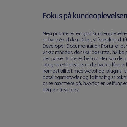
Fokus på kundeoplevelse
Nexi prioriterer en god kundeoplevelse,
er bare én af de måder, vi forenkler drif
Developer Documentation Portal er et v
virksomheder, der skal beslutte, hvilke 
der passer til deres behov. Her kan de
integrere til eksisterende back-office e
kompatibilitet med webshop-plugins, t
betalingsmetoder og fejlfinding af tek
os se nærmere på, hvorfor en velfunger
nøglen til succes.