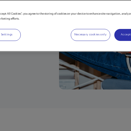
 Portal
ccept All Cookies”, you agree to the storing of cookies on your device to enhance site navigation, analyz
arketing efforts.
 Settings
Necessary cookies only
Accept