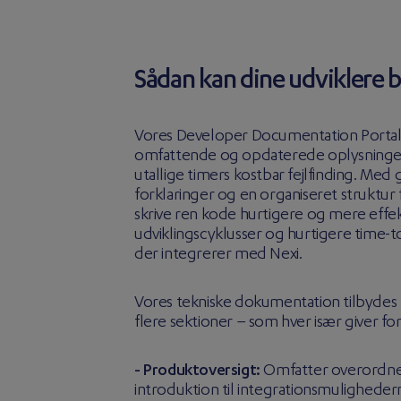
Sådan kan dine udviklere 
Vores Developer Documentation Portal g
omfattende og opdaterede oplysninger
utallige timers kostbar fejlfinding. Me
forklaringer og en organiseret struktur 
skrive ren kode hurtigere og mere effek
udviklingscyklusser og hurtigere time-
der integrerer med Nexi.
Vores tekniske dokumentation tilbydes 
flere sektioner – som hver især giver fo
- Produktoversigt:
Omfatter overordnet
introduktion til integrationsmuligheder