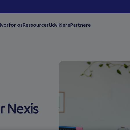
vorfor os
Ressourcer
Udviklere
Partnere
r Nexis