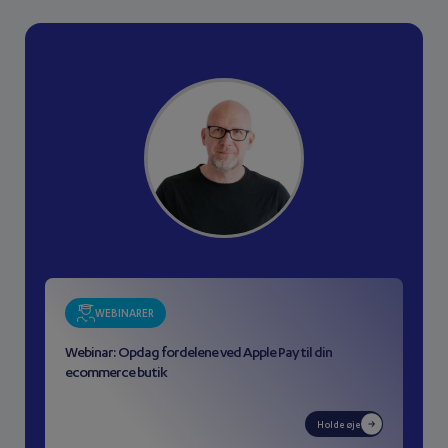
WEBINARER
Webinar: Opdag fordelene ved Apple Pay til din
ecommerce butik
Holde øje