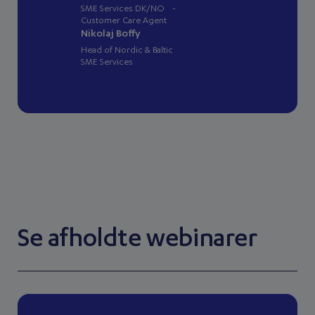
SME Services DK/NO -
Customer Care Agent
Nikolaj Boffy
Head of Nordic & Baltic
SME Services
Se afholdte webinarer