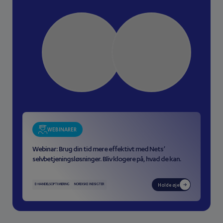
WEBINARER
Webinar: Brug din tid mere effektivt med Nets’
selvbetjeningsløsninger. Bliv klogere på, hvad de kan.
E-HANDELSOPTIMERING
NORDISKE INDSIGTER
Holde øje