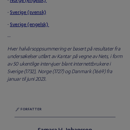
-
Norge
(engelsk)
-
Sverige
(svensk)
-
Sverige
(engelsk)
--
Hver halvårsoppsummering er basert på resultater fra
undersøkelser utført av Kantar på vegne av Nets, i form
av 50 ukentlige intervjuer blant internettbrukere i
Sverige (1732), Norge (1727) og Danmark (1669) fra
januar til juni 2023.
FORFATTER