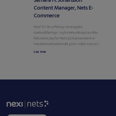
Samara H. Johansson
Content Manager, Nets E-
Commerce
Med 15+ års erfaring i strategiske
markedsførings- og kommunikasjonsroller,
fokuserer jeg for Nets på å presentere e-
handelsmarkedsinnsikt på en måte som er lett
å forstå og handlingsbar.
Les mer