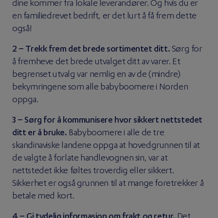
dine kommer fra lokale leverandører. Og hvis du er
en familiedrevet bedrift, er det lurt å få frem dette
også!
2 – Trekk frem det brede sortimentet ditt.
Sørg for
å fremheve det brede utvalget ditt av varer. Et
begrenset utvalg var nemlig en av de (mindre)
bekymringene som alle babyboomere i Norden
oppga.
3 – Sørg for å kommunisere hvor sikkert nettstedet
ditt er å bruke.
Babyboomere i alle de tre
skandinaviske landene oppga at hovedgrunnen til at
de valgte å forlate handlevognen sin, var at
nettstedet ikke føltes troverdig eller sikkert.
Sikkerhet er også grunnen til at mange foretrekker å
betale med kort.
4 – Gi tydelig informasjon om frakt og retur.
Det