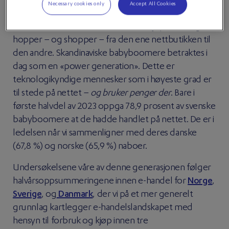
skrivende stund).
Necessary cookies only
Accept All Cookies
Disse erfarne forbrukerne har sterk kjøpekraft og
hopper – og shopper – fra den ene nettbutikken til
den andre. Skandinaviske babyboomere betraktes i
dag som en «power generation». Dette er
teknologikyndige mennesker som i høyeste grad er
til stede på nettet –
og bruker penger der
. Bare i
første halvdel av 2023 oppga 78,9 prosent av svenske
babyboomere at de hadde handlet på nettet. De er i
ledelsen når vi sammenligner med deres danske
(67,8 %) og norske (65,9 %) naboer.
Undersøkelsene våre av denne generasjonen følger
halvårsoppsummeringene innen e-handel for
Norge
,
Sverige
, og
Danmark
, der vi på et mer generelt
grunnlag kartlegger e-handelslandskapet med
hensyn til forbruk og kjøp innen tre