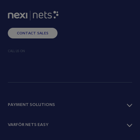
CONTACT SALES
CALL US ON
PAYMENT SOLUTIONS
Checkout
VARFÖR NETS EASY
Betalningsmetoder
One Page Shop