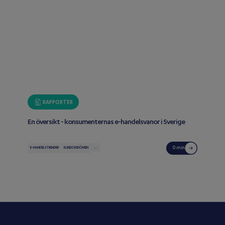
RAPPORTER
En översikt - konsumenternas e-handelsvanor i Sverige
...
0 min
E-HANDELSTRENDER
KUNDOMDÖMEN