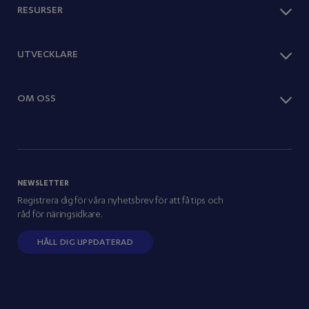
Optimera försäljningen
RESURSER
Abonnemang
Expandera utomlands
Paylink
Erbjud abonnemang
Webbutiksplattformar
Bloggar
UTVECKLARE
Detaljhandel
Redovisning
Events
Tjänster
Dashboard
Kundberättelser
Resor & turism
Snabbstart
OM OSS
Rapporter
Docs
Guider
API Docs
Webbinarier
Det här är vi
Webbutiksintegrationer
Nyheter
Nexi Group
Magazine
Careers
NEWSLETTER
Press/newsroom
Registrera dig för våra nyhetsbrev för att få tips och
Partners
råd för näringsidkare.
HÅLL DIG UPPDATERAD