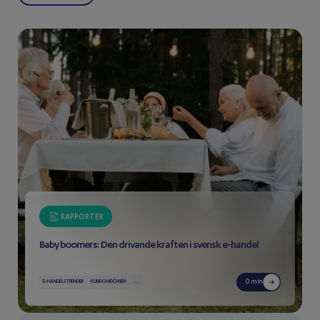
RAPPORTER
Baby boomers: Den drivande kraften i svensk e-handel
...
0 min
E-HANDELSTRENDER
KUNDOMDÖMEN