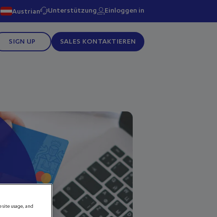
Unterstützung
Einloggen in
Austrian
SIGN UP
SALES KONTAKTIEREN
e site usage, and