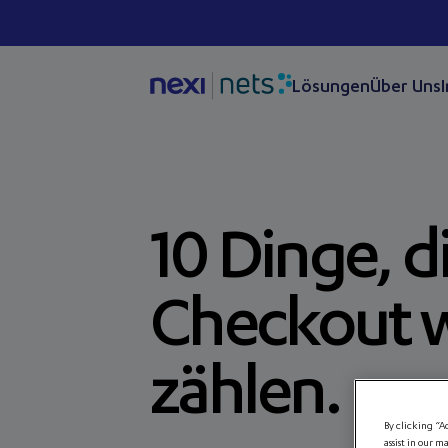
Lösungen
Über Uns
10 Dinge, d
Checkout w
zählen.
By clicking “A
assist in our m