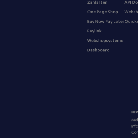
Zahlarten
API D
One Page Shop
Websh
Buy Now Pay Later
Quick
Paylink
Webshopsysteme
Dashboard
NE
Mel
Inf
Com