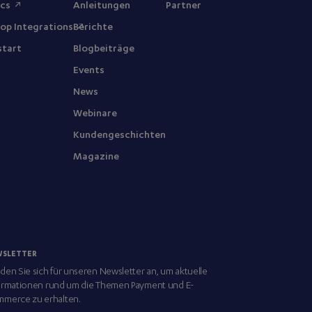
ocs
Anleitungen
Partner
op Integrations
Berichte
start
Blogbeiträge
Events
News
Webinare
Kundengeschichten
Magazine
WSLETTER
den Sie sich für unseren Newsletter an, um aktuelle
ormationen rund um die Themen Payment und E-
merce zu erhalten.