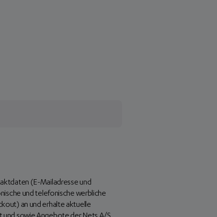
aktdaten (E-Mailadresse und
nische und telefonische werbliche
out) an und erhalte aktuelle
t und sowie Angebote der Nets A/S