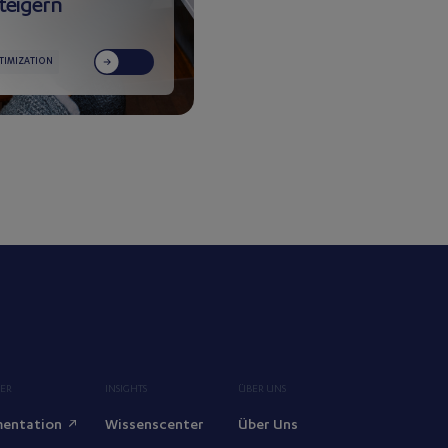
steigern
TIMIZATION
ER
INSIGHTS
ÜBER UNS
entation
Wissenscenter
Über Uns