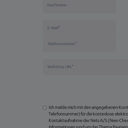
Nachname
E-Mail
*
Telefonnummer
*
Webshop URL
*
Ich melde mich mit den angegebenen Kont
Telefonnummer) für die kostenlose elektro
Kontaktaufnahme der Nets A/S (Nexi-Check
Informationen rund um das Thema Paymen