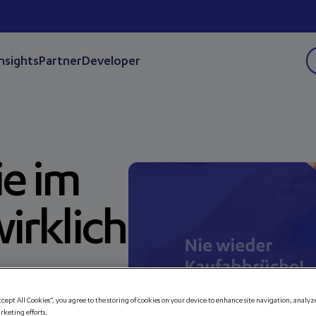
Insights
Partner
Developer
ie im
irklich
ccept All Cookies”, you agree to the storing of cookies on your device to enhance site navigation, analyz
arketing efforts.