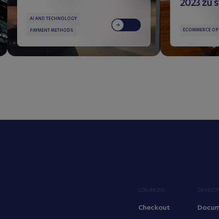
2023 zu 
AI AND TECHNOLOGY
ECOMMERCE OP
PAYMENT METHODS
LÖSUNGEN
DEVELOP
Checkout
Docum